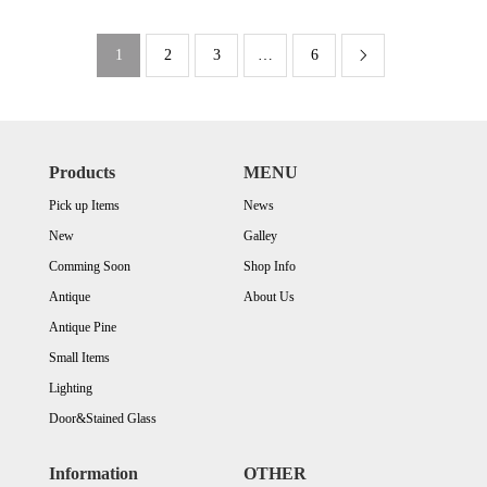
1
2
3
…
6

Products
MENU
Pick up Items
News
New
Galley
Comming Soon
Shop Info
Antique
About Us
Antique Pine
Small Items
Lighting
Door&Stained Glass
Information
OTHER