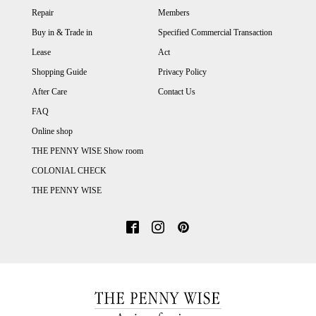
Repair
Members
Buy in & Trade in
Specified Commercial Transaction
Lease
Act
Shopping Guide
Privacy Policy
After Care
Contact Us
FAQ
Online shop
THE PENNY WISE Show room
COLONIAL CHECK
THE PENNY WISE