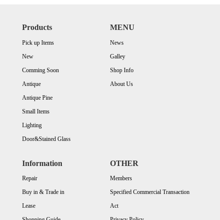
Products
MENU
Pick up Items
News
New
Galley
Comming Soon
Shop Info
Antique
About Us
Antique Pine
Small Items
Lighting
Door&Stained Glass
Information
OTHER
Repair
Members
Buy in & Trade in
Specified Commercial Transaction
Lease
Act
Shopping Guide
Privacy Policy