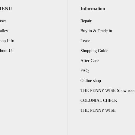
MENU
Information
ews
Repair
alley
Buy in & Trade in
hop Info
Lease
bout Us
Shopping Guide
After Care
FAQ
Online shop
THE PENNY WISE Show roo
COLONIAL CHECK
THE PENNY WISE