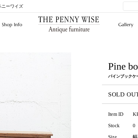
ペニーワイズ
Shop Info
Gallery
Pine b
パインブックケ
SOLD OU
Item ID
K
Stock
0
Size
幅