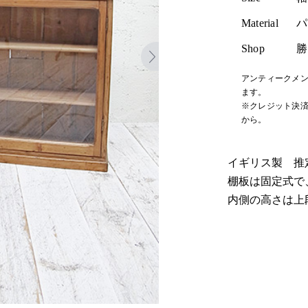
Material
パ
Shop
勝
アンティークメン
ます。
※クレジット決済
から。
イギリス製 推定
棚板は固定式で、
内側の高さは上段よ