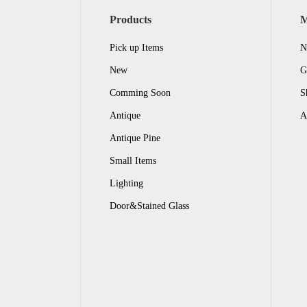
Products
Pick up Items
N
New
G
Comming Soon
S
Antique
A
Antique Pine
Small Items
Lighting
Door&Stained Glass