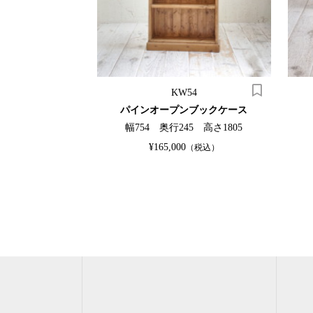
5
KW54
ビネット
パインオープンブックケース
0 高さ1235
幅754 奥行245 高さ1805
OUT
¥165,000
（税込）