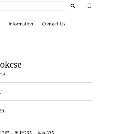
Information
Contact Us
ookcse
ース
T
E9.
1365
奥行
265
高さ
835