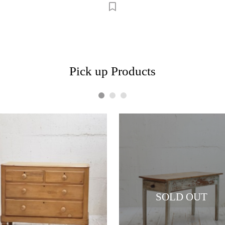
Pick up Products
1
2
3
SOLD OUT