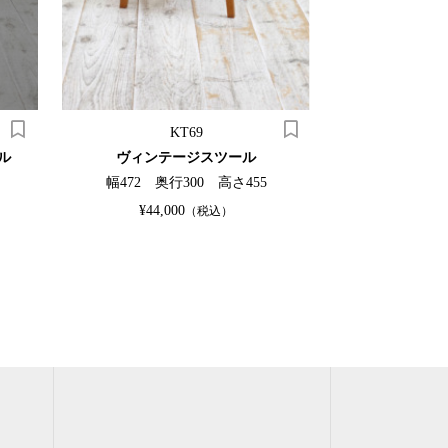
KT69
K
ル
ヴィンテージスツール
オークコ
幅472 奥行300 高さ455
幅1050 奥
¥44,000
¥82,5
（税込）