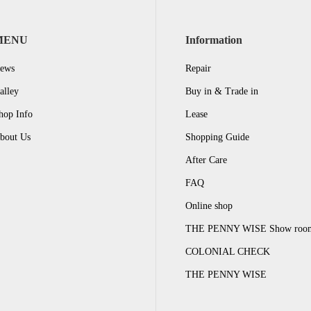
MENU
Information
ews
Repair
alley
Buy in & Trade in
hop Info
Lease
bout Us
Shopping Guide
After Care
FAQ
Online shop
THE PENNY WISE Show roo
COLONIAL CHECK
THE PENNY WISE