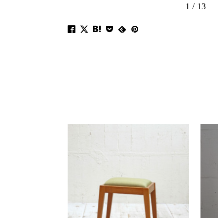
1
/
13