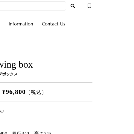
Information
Contact Us
wing box
グボックス
¥96,800
格
（税込）
B7
490
奥行
340
高さ
745