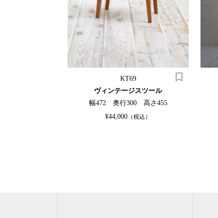
-21
KT69
ンポート
ヴィンテージスツール
20 高さ186
幅472 奥行300 高さ455
¥44,000
（税込）
（税込）