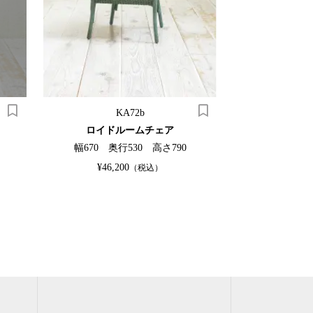
KA72b
KY
ロイドルームチェア
キッ
幅670 奥行530 高さ790
幅475 奥
¥46,200
SO
（税込）