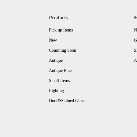
Products
Pick up Items
N
New
G
Comming Soon
S
Antique
A
Antique Pine
Small Items
Lighting
Door&Stained Glass