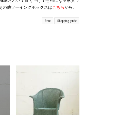
洗練されいて置くだけでも様になる家具で
その他ソーイングボックスは
こちら
から。
Print
Shopping guide
SOL