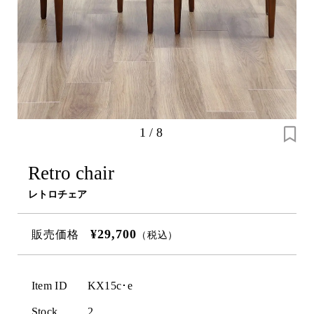
1
/
8
Retro chair
レトロチェア
¥29,700
販売価格
（税込）
Item ID
KX15c･e
Stock
2