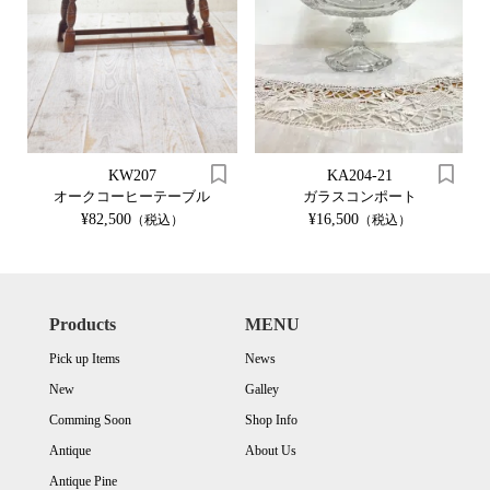
KW207
KA204-21
オークコーヒーテーブル
ガラスコンポート
¥82,500
¥16,500
（税込）
（税込）
Products
MENU
Pick up Items
News
New
Galley
Comming Soon
Shop Info
Antique
About Us
Antique Pine