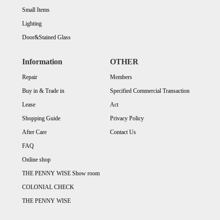
Small Items
Lighting
Door&Stained Glass
Information
OTHER
Repair
Members
Buy in & Trade in
Specified Commercial Transaction
Lease
Act
Shopping Guide
Privacy Policy
After Care
Contact Us
FAQ
Online shop
THE PENNY WISE Show room
COLONIAL CHECK
THE PENNY WISE