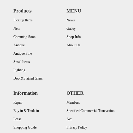
Products
MENU
Pick up Items
News
New
Galley
Comming Soon
Shop Info
Antique
About Us
Antique Pine
Small Items
Lighting
Door&Stained Glass
Information
OTHER
Repair
Members
Buy in & Trade in
Specified Commercial Transaction
Lease
Act
Shopping Guide
Privacy Policy