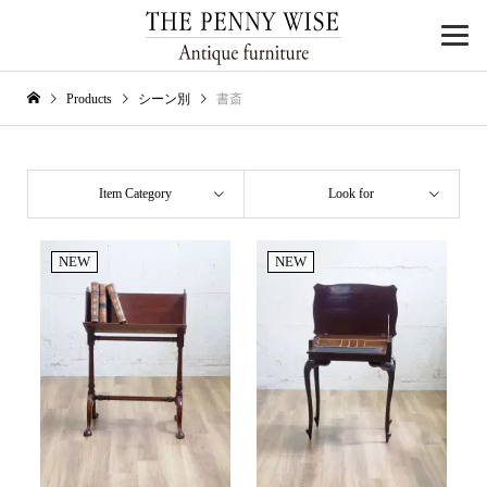
Products
シーン別
書斎
Item Category
Look for
NEW
NEW