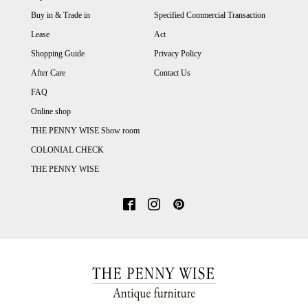
Buy in & Trade in
Specified Commercial Transaction
Lease
Act
Shopping Guide
Privacy Policy
After Care
Contact Us
FAQ
Online shop
THE PENNY WISE Show room
COLONIAL CHECK
THE PENNY WISE