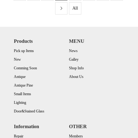
All

Products
MENU
Pick up Items
News
New
Galley
Comming Soon
Shop Info
Antique
About Us
Antique Pine
Small Items
Lighting
Door&Stained Glass
Information
OTHER
Repair
Members