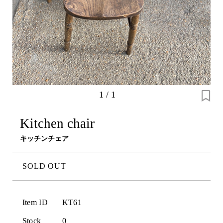
1
/
1
Kitchen chair
キッチンチェア
SOLD OUT
Item ID
KT61
Stock
0