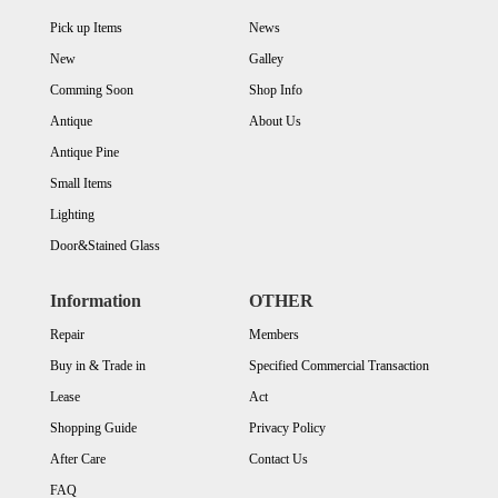
Pick up Items
News
New
Galley
Comming Soon
Shop Info
Antique
About Us
Antique Pine
Small Items
Lighting
Door&Stained Glass
Information
OTHER
Repair
Members
Buy in & Trade in
Specified Commercial Transaction
Lease
Act
Shopping Guide
Privacy Policy
After Care
Contact Us
FAQ