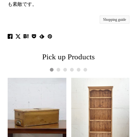
も素敵です。
Shopping guide
Pick up Products
1
2
3
4
5
6