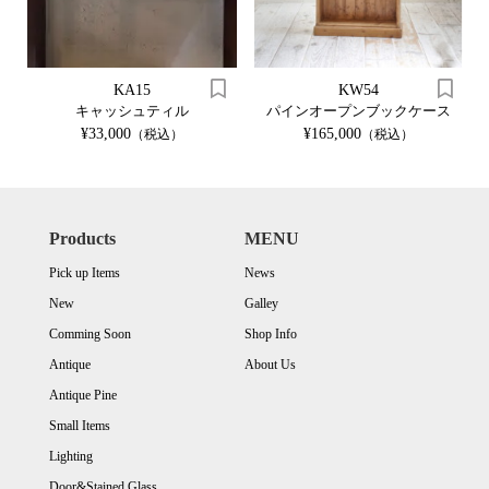
KA15
KW54
キャッシュティル
パインオープンブックケース
¥33,000
¥165,000
（税込）
（税込）
Products
MENU
Pick up Items
News
New
Galley
Comming Soon
Shop Info
Antique
About Us
Antique Pine
Small Items
Lighting
Door&Stained Glass