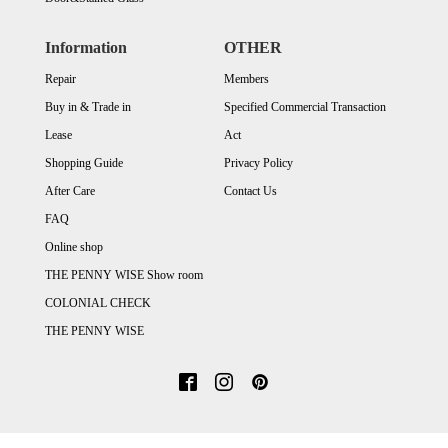
Information
OTHER
Repair
Members
Buy in & Trade in
Specified Commercial Transaction
Lease
Act
Shopping Guide
Privacy Policy
After Care
Contact Us
FAQ
Online shop
THE PENNY WISE Show room
COLONIAL CHECK
THE PENNY WISE