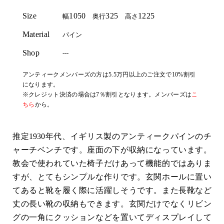
Size
1050
325
1225
幅
奥行
高さ
Material
パイン
Shop
---
アンティークメンバーズの方は5.5万円以上のご注文で10%割引
になります。
※クレジット決済の場合は7％割引となります。メンバーズは
こ
ちら
から。
推定1930年代、イギリス製のアンティークパインのチ
ャーチベンチです。座面の下が収納になっています。
教会で使われていた椅子だけあって機能的ではありま
すが、とてもシンプルな作りです。玄関ホールに置い
てあると靴を履く際に活躍しそうです。また長靴など
丈の長い靴の収納もできます。玄関だけでなくリビン
グの一角にクッションなどを置いてディスプレイして