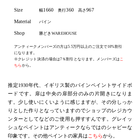
Size
1660
360
967
幅
奥行
高さ
Material
パイン
Shop
勝どきWAREHOUSE
アンティークメンバーズの方は5.5万円以上のご注文で10%割引
になります。
※クレジット決済の場合は7％割引となります。メンバーズは
こ
ちら
から。
推定1930年代、イギリス製のパインペイントサイドボ
ードです。扉は中央の扉部分のみの片開きになりま
す。少し使いにくいように感じますが、その分しっか
りとした作りとなっていますのでショップのレジカウ
ンターとしてなどのご使用も押すすんです。グレイッ
シュなペイントはアンティークならではのシャビーな
印象です。その他ペイントの家具は
こちら
から。