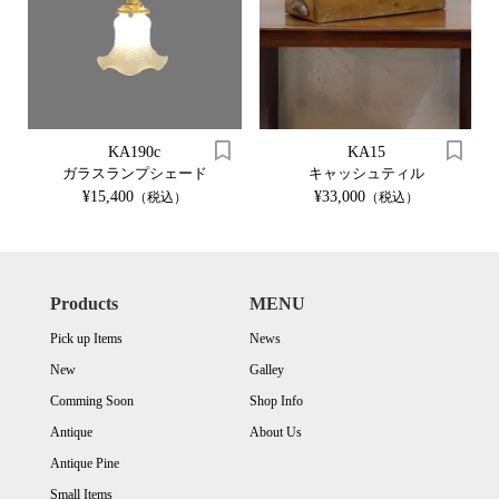
KA190c
KA15
ガラスランプシェード
キャッシュティル
¥15,400
¥33,000
（税込）
（税込）
Products
MENU
Pick up Items
News
New
Galley
Comming Soon
Shop Info
Antique
About Us
Antique Pine
Small Items