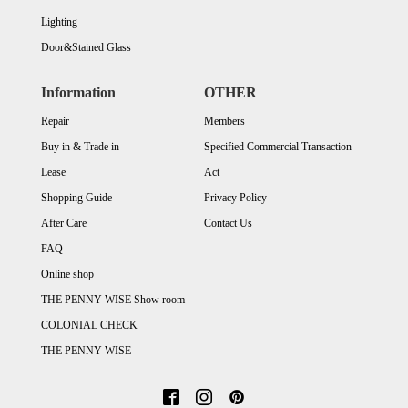
Lighting
Door&Stained Glass
Information
OTHER
Repair
Members
Buy in & Trade in
Specified Commercial Transaction
Lease
Act
Shopping Guide
Privacy Policy
After Care
Contact Us
FAQ
Online shop
THE PENNY WISE Show room
COLONIAL CHECK
THE PENNY WISE