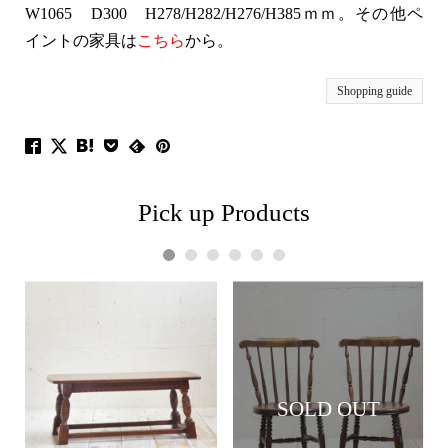
W1065 D300 H278/H282/H276/H385ｍｍ。その他ペ
イントの家具は
こちら
から。
Shopping guide
Pick up Products
1
2
3
4
5
6
SOLD OUT