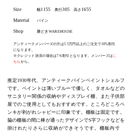
Size
1155
305
1655
幅
奥行
高さ
Material
パイン
Shop
勝どきWAREHOUSE
アンティークメンバーズの方は5.5万円以上のご注文で10%割引
になります。
※クレジット決済の場合は7％割引となります。メンバーズは
こ
ちら
から。
推定1930年代、アンティークパインペイントシェルフ
です。ペイントは薄いブルーで優しく、タオルなどの
サニタリー関係の収納やディスプレイ棚、また子供部
屋でのご使用としてもおすすめです。ところどころペ
ンキが剥がれシャビーに印象です。棚板は固定です。
脇の棚板の間に棒が通ったデザインでS字フックなどを
掛けれたりさらに収納ができそうです。棚板内寸