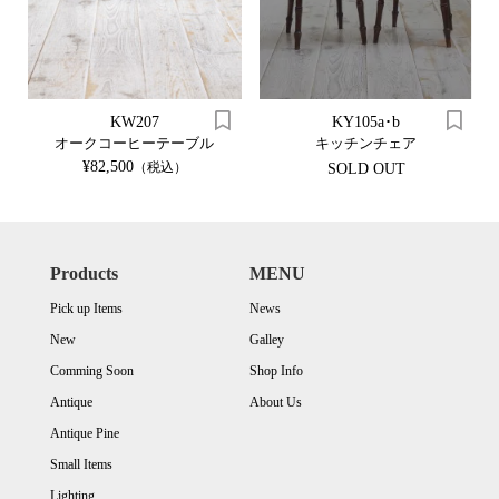
KW207
KY105a･b
オークコーヒーテーブル
キッチンチェア
¥82,500
（税込）
SOLD OUT
Products
MENU
Pick up Items
News
New
Galley
Comming Soon
Shop Info
Antique
About Us
Antique Pine
Small Items
Lighting