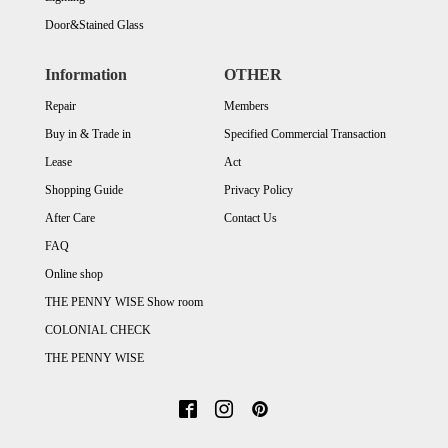
Door&Stained Glass
Information
OTHER
Repair
Members
Buy in & Trade in
Specified Commercial Transaction
Lease
Act
Shopping Guide
Privacy Policy
After Care
Contact Us
FAQ
Online shop
THE PENNY WISE Show room
COLONIAL CHECK
THE PENNY WISE