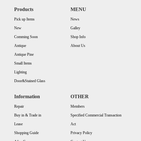
Products
MENU
Pick up Items
News
New
Galley
Comming Soon
Shop Info
Antique
About Us
Antique Pine
Small Items
Lighting
Door&Stained Glass
Information
OTHER
Repair
Members
Buy in & Trade in
Specified Commercial Transaction
Lease
Act
Shopping Guide
Privacy Policy