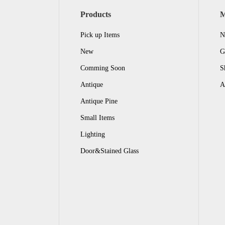
Products
Pick up Items
N
New
G
Comming Soon
S
Antique
A
Antique Pine
Small Items
Lighting
Door&Stained Glass