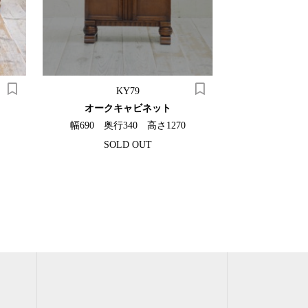
KY79
P
オークキャビネット
アーコールダ
幅690 奥行340 高さ1270
幅1520 奥
SOLD OUT
¥154,