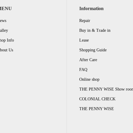
MENU
Information
ews
Repair
alley
Buy in & Trade in
hop Info
Lease
bout Us
Shopping Guide
After Care
FAQ
Online shop
THE PENNY WISE Show roo
COLONIAL CHECK
THE PENNY WISE