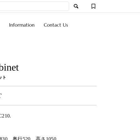
Information
Contact Us
binet
ット
T
C210.
830
奥行
520
高さ
1050