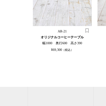
5
AR-21
ビネット
オリジナルコーヒーテーブル
0 高さ1235
幅1000 奥行600 高さ390
OUT
¥69,300
（税込）