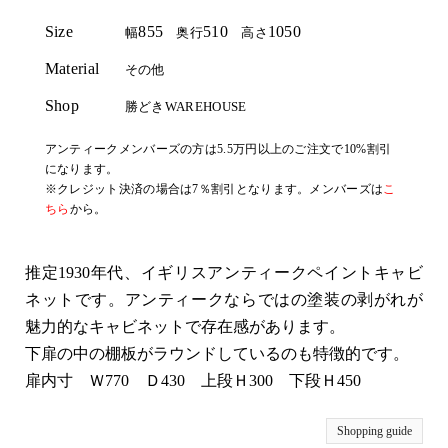
Size
855
510
1050
幅
奥行
高さ
Material
その他
Shop
勝どきWAREHOUSE
アンティークメンバーズの方は5.5万円以上のご注文で10%割引
になります。
※クレジット決済の場合は7％割引となります。メンバーズは
こ
ちら
から。
推定1930年代、イギリスアンティークペイントキャビ
ネットです。アンティークならではの塗装の剥がれが
魅力的なキャビネットで存在感があります。
下扉の中の棚板がラウンドしているのも特徴的です。
扉内寸 Ｗ770 Ｄ430 上段Ｈ300 下段Ｈ450
Shopping guide