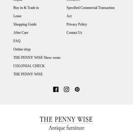
Buy in & Trade in
Specified Commercial Transaction
Lease
Act
Shopping Guide
Privacy Policy
After Care
Contact Us
FAQ
Online shop
THE PENNY WISE Show room
COLONIAL CHECK
THE PENNY WISE