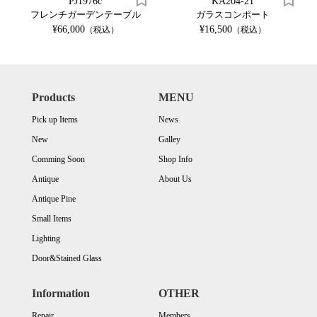
PJ1976c
KA204-21
フレンチガーデンテーブル
ガラスコンポート
¥66,000
¥16,500
（税込）
（税込）
Products
MENU
Pick up Items
News
New
Galley
Comming Soon
Shop Info
Antique
About Us
Antique Pine
Small Items
Lighting
Door&Stained Glass
Information
OTHER
Repair
Members