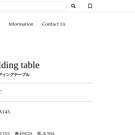
Information
Contact Us
lding table
ディングテーブル
T
A143.
1355
奥行
670
高さ
760