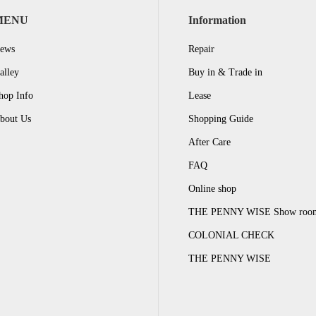
MENU
Information
ews
Repair
alley
Buy in & Trade in
hop Info
Lease
bout Us
Shopping Guide
After Care
FAQ
Online shop
THE PENNY WISE Show roo
COLONIAL CHECK
THE PENNY WISE