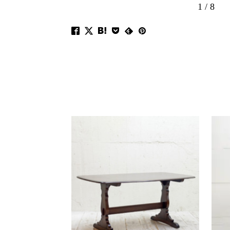
1
/
8