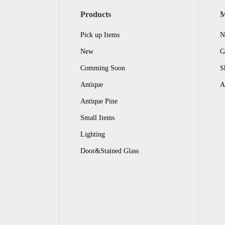
Products
Pick up Items
N
New
G
Comming Soon
S
Antique
A
Antique Pine
Small Items
Lighting
Door&Stained Glass