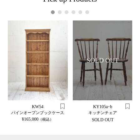
1
2
3
4
5
6
SOLD OUT
KW54
KY105a･b
ル
パインオープンブックケース
キッチンチェア
¥165,000
（税込）
SOLD OUT