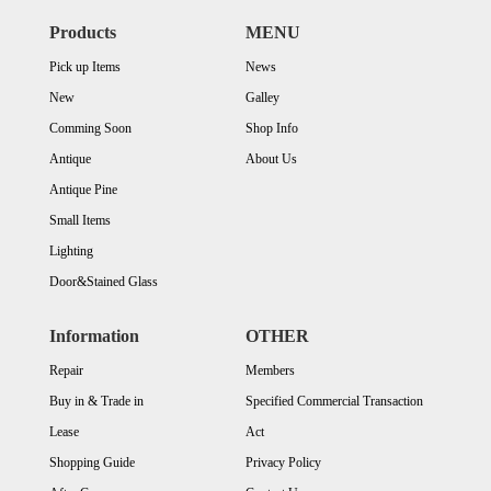
Products
MENU
Pick up Items
News
New
Galley
Comming Soon
Shop Info
Antique
About Us
Antique Pine
Small Items
Lighting
Door&Stained Glass
Information
OTHER
Repair
Members
Buy in & Trade in
Specified Commercial Transaction
Lease
Act
Shopping Guide
Privacy Policy