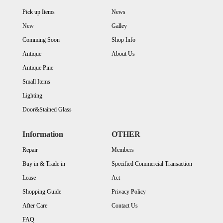
Pick up Items
News
New
Galley
Comming Soon
Shop Info
Antique
About Us
Antique Pine
Small Items
Lighting
Door&Stained Glass
Information
OTHER
Repair
Members
Buy in & Trade in
Specified Commercial Transaction
Lease
Act
Shopping Guide
Privacy Policy
After Care
Contact Us
FAQ