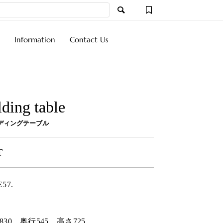
Information
Contact Us
lding table
ディングテーブル
T
E57.
830
奥行
545
高さ
725