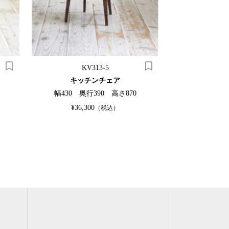
KV313-5
キッチンチェア
キャッ
幅430 奥行390 高さ870
幅440 奥
¥36,300
¥33,0
（税込）