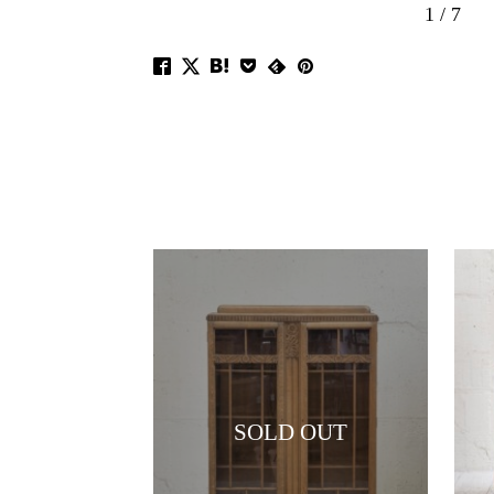
1
/
7
SOLD OUT