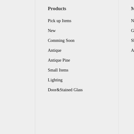
Products
Pick up Items
N
New
G
Comming Soon
S
Antique
A
Antique Pine
Small Items
Lighting
Door&Stained Glass