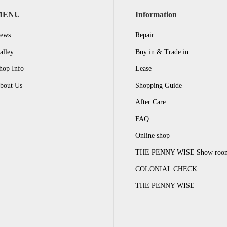
MENU
Information
ews
Repair
alley
Buy in & Trade in
hop Info
Lease
bout Us
Shopping Guide
After Care
FAQ
Online shop
THE PENNY WISE Show roo
COLONIAL CHECK
THE PENNY WISE