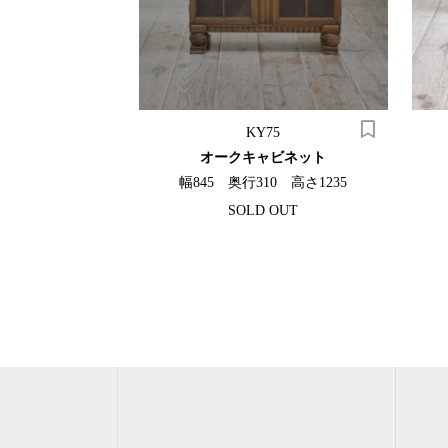
21
KY75
ヒーテーブル
オークキャビネット
00 高さ390
幅845 奥行310 高さ1235
SOLD OUT
（税込）