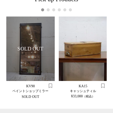
1
2
3
4
5
6
SOLD OUT
KV90
KA15
ル
ペイントショップミラー
キャッシュティル
¥33,000
（税込）
SOLD OUT