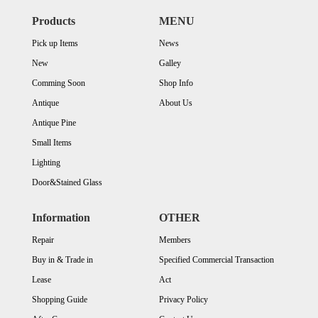
Products
MENU
Pick up Items
News
New
Galley
Comming Soon
Shop Info
Antique
About Us
Antique Pine
Small Items
Lighting
Door&Stained Glass
Information
OTHER
Repair
Members
Buy in & Trade in
Specified Commercial Transaction
Lease
Act
Shopping Guide
Privacy Policy