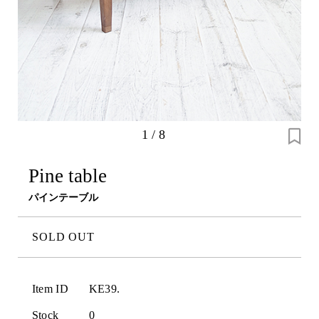
1
/
8
Pine table
パインテーブル
SOLD OUT
Item ID
KE39.
Stock
0