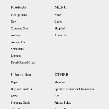
Products
MENU
Pick up Items
News
New
Galley
Comming Soon
Shop Info
Antique
About Us
Antique Pine
Small Items
Lighting
Door&Stained Glass
Information
OTHER
Repair
Members
Buy in & Trade in
Specified Commercial Transaction
Lease
Act
Shopping Guide
Privacy Policy