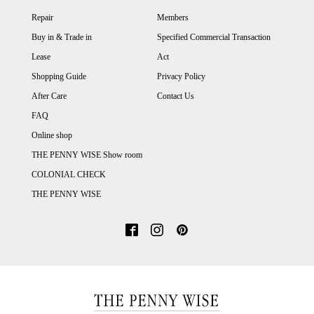
Repair
Members
Buy in & Trade in
Specified Commercial Transaction
Lease
Act
Shopping Guide
Privacy Policy
After Care
Contact Us
FAQ
Online shop
THE PENNY WISE Show room
COLONIAL CHECK
THE PENNY WISE