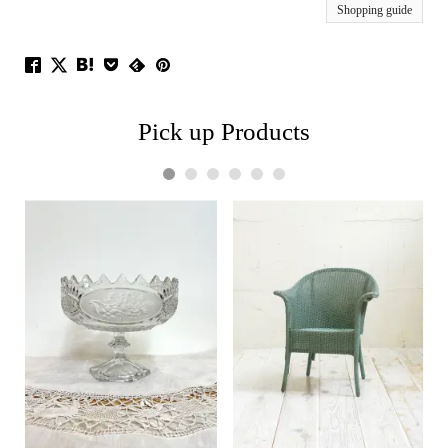
Shopping guide
Pick up Products
1
2
3
4
5
6