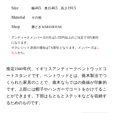
Size
465
465
1915
幅
奥行
高さ
Material
その他
Shop
勝どきWAREHOUSE
アンティークメンバーズの方は5.5万円以上のご注文で10%割引
になります。
※クレジット決済の場合は7％割引となります。メンバーズは
こ
ちら
から。
推定1940年代、イギリスアンティークベントウッドコ
ートスタンドです。ベントウッドとは、曲木製法でつ
くられた家具のことで、曲木ならではの曲線が印象的
です。上部には帽子やハンガーでコートをかけてるこ
とができます。下部はもともとステッキなどを収納す
るためのものです。