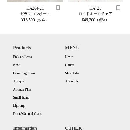
KA204-21
KA72b
ガラスコンポート
ロイドルームチェア
¥16,500
¥46,200
（税込）
（税込）
Products
MENU
Pick up Items
News
New
Galley
Comming Soon
Shop Info
Antique
About Us
Antique Pine
Small Items
Lighting
Door&Stained Glass
Information
OTHER