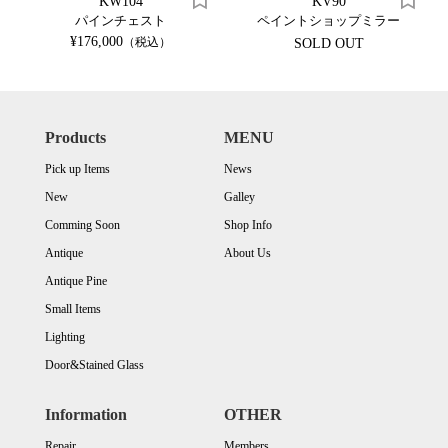
KW104
KV90
パインチェスト
ペイントショップミラー
¥176,000
（税込）
SOLD OUT
Products
MENU
Pick up Items
News
New
Galley
Comming Soon
Shop Info
Antique
About Us
Antique Pine
Small Items
Lighting
Door&Stained Glass
Information
OTHER
Repair
Members