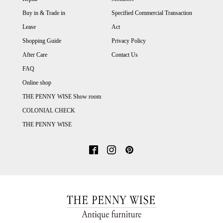
Buy in & Trade in
Specified Commercial Transaction
Lease
Act
Shopping Guide
Privacy Policy
After Care
Contact Us
FAQ
Online shop
THE PENNY WISE Show room
COLONIAL CHECK
THE PENNY WISE