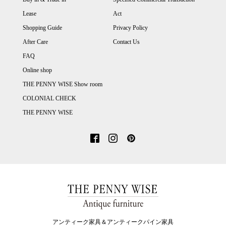
Lease
Act
Shopping Guide
Privacy Policy
After Care
Contact Us
FAQ
Online shop
THE PENNY WISE Show room
COLONIAL CHECK
THE PENNY WISE
アンティーク家具＆アンティークパイン家具