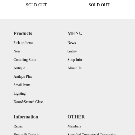
SOLD OUT
SOLD OUT
Products
MENU
Pick up Items
News
New
Galley
Comming Soon
Shop Info
Antique
About Us
Antique Pine
Small Items
Lighting
Door&Stained Glass
Information
OTHER
Repair
Members
Buy in & Trade in
Specified Commercial Transaction