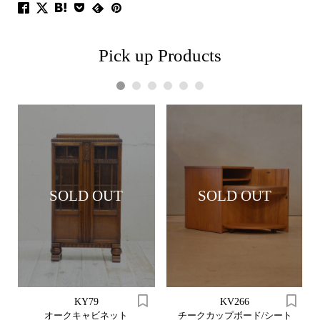
Pick up Products
1
2
3
4
5
6
SOLD OUT
SOLD OUT
KY79
KV266
オークキャビネット
チークカップボード/シート