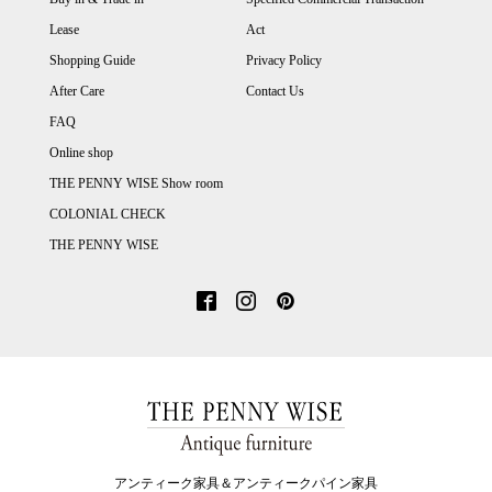
Lease
Act
Shopping Guide
Privacy Policy
After Care
Contact Us
FAQ
Online shop
THE PENNY WISE Show room
COLONIAL CHECK
THE PENNY WISE
アンティーク家具＆アンティークパイン家具