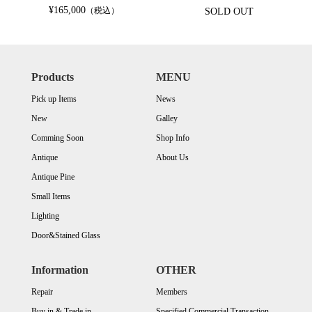
¥165,000
（税込）
SOLD OUT
Products
MENU
Pick up Items
News
New
Galley
Comming Soon
Shop Info
Antique
About Us
Antique Pine
Small Items
Lighting
Door&Stained Glass
Information
OTHER
Repair
Members
Buy in & Trade in
Specified Commercial Transaction