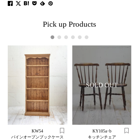
Pick up Products
1
2
3
4
5
6
SOLD OUT
KW54
KY105a･b
パインオープンブックケース
キッチンチェア