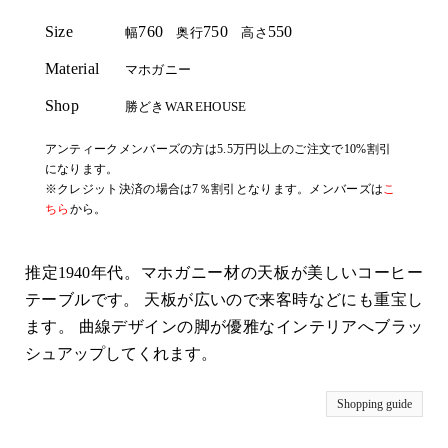
Size
760
750
550
幅
奥行
高さ
Material
マホガニー
Shop
勝どきWAREHOUSE
アンティークメンバーズの方は5.5万円以上のご注文で10%割引
になります。
※クレジット決済の場合は7％割引となります。メンバーズは
こ
ちら
から。
推定1940年代。マホガニー材の天板が美しいコーヒー
テーブルです。 天板が広いので来客時などにも重宝し
ます。 曲線デザインの脚が優雅なインテリアへブラッ
シュアップしてくれます。
Shopping guide