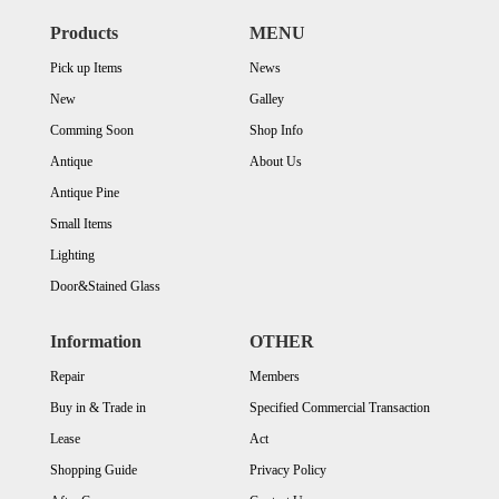
Products
MENU
Pick up Items
News
New
Galley
Comming Soon
Shop Info
Antique
About Us
Antique Pine
Small Items
Lighting
Door&Stained Glass
Information
OTHER
Repair
Members
Buy in & Trade in
Specified Commercial Transaction
Lease
Act
Shopping Guide
Privacy Policy