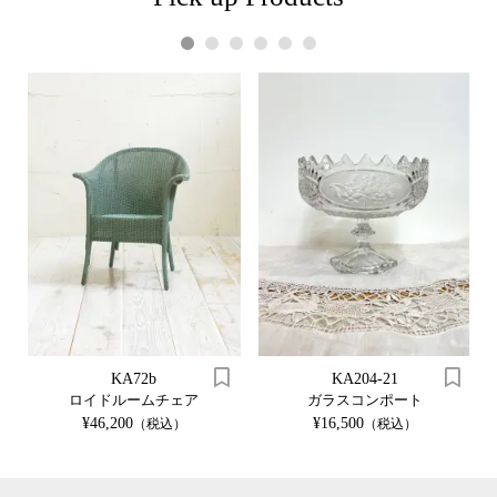
1
2
3
4
5
6
KA72b
KA204-21
ロイドルームチェア
ガラスコンポート
¥46,200
¥16,500
（税込）
（税込）