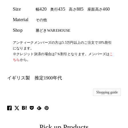
Size
420
435
885
460
幅
奥行
高さ
座面高さ
Material
その他
Shop
勝どきWAREHOUSE
アンティークメンバーズの方は5.5万円以上のご注文で10%割引
になります。
※クレジット決済の場合は7％割引となります。メンバーズは
こ
ちら
から。
イギリス製 推定1900年代
Shopping guide
Pick up Products