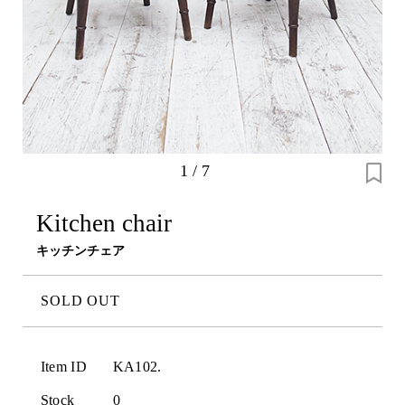
1
/
7
Kitchen chair
キッチンチェア
SOLD OUT
Item ID
KA102.
Stock
0