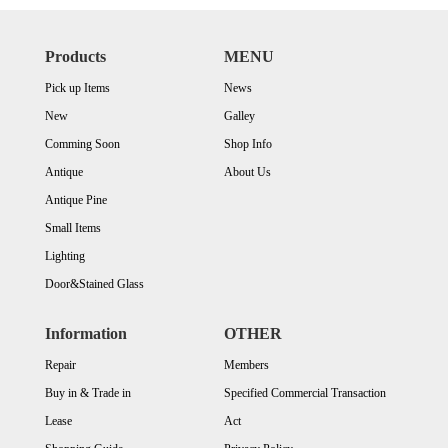
Products
MENU
Pick up Items
News
New
Galley
Comming Soon
Shop Info
Antique
About Us
Antique Pine
Small Items
Lighting
Door&Stained Glass
Information
OTHER
Repair
Members
Buy in & Trade in
Specified Commercial Transaction
Lease
Act