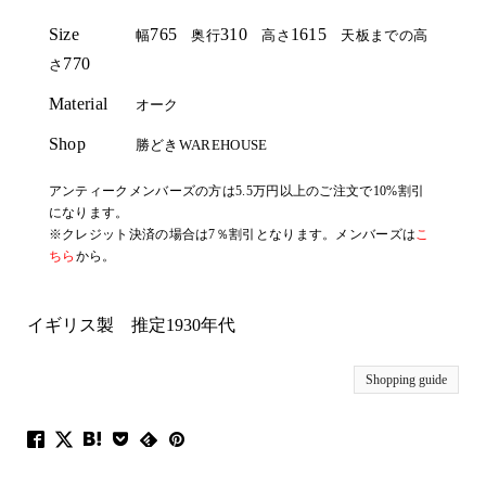
Size
765
310
1615
幅
奥行
高さ
天板までの高
770
さ
Material
オーク
Shop
勝どきWAREHOUSE
アンティークメンバーズの方は5.5万円以上のご注文で10%割引
になります。
※クレジット決済の場合は7％割引となります。メンバーズは
こ
ちら
から。
イギリス製 推定1930年代
Shopping guide