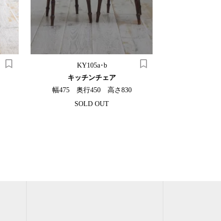
KY105a･b
K
キッチンチェア
オーク
幅475 奥行450 高さ830
幅1220 奥
SOLD OUT
SO