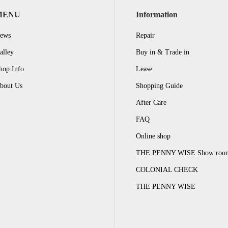
MENU
Information
ews
Repair
alley
Buy in & Trade in
hop Info
Lease
bout Us
Shopping Guide
After Care
FAQ
Online shop
THE PENNY WISE Show roo
COLONIAL CHECK
THE PENNY WISE