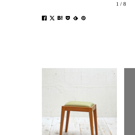
1
/
8