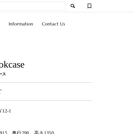
Information
Contact Us
okcase
ース
T
Y12-1
915
奥行
290
高さ
1350