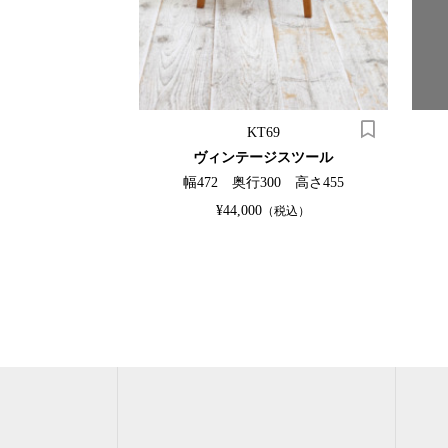
5
KT69
ュティル
ヴィンテージスツール
80 高さ150
幅472 奥行300 高さ455
¥44,000
（税込）
（税込）