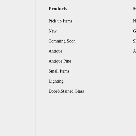
Products
Pick up Items
N
New
G
Comming Soon
S
Antique
A
Antique Pine
Small Items
Lighting
Door&Stained Glass