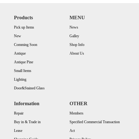
Products
MENU
Pick up Items
News
New
Galley
Comming Soon
Shop Info
Antique
About Us
Antique Pine
Small Items
Lighting
Door&Stained Glass
Information
OTHER
Repair
Members
Buy in & Trade in
Specified Commercial Transaction
Lease
Act