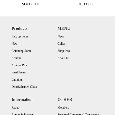
SOLD OUT
SOLD OUT
Products
MENU
Pick up Items
News
New
Galley
Comming Soon
Shop Info
Antique
About Us
Antique Pine
Small Items
Lighting
Door&Stained Glass
Information
OTHER
Repair
Members
Buy in & Trade in
Specified Commercial Transaction