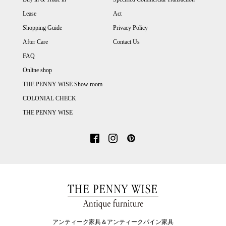
Lease
Act
Shopping Guide
Privacy Policy
After Care
Contact Us
FAQ
Online shop
THE PENNY WISE Show room
COLONIAL CHECK
THE PENNY WISE
アンティーク家具＆アンティークパイン家具