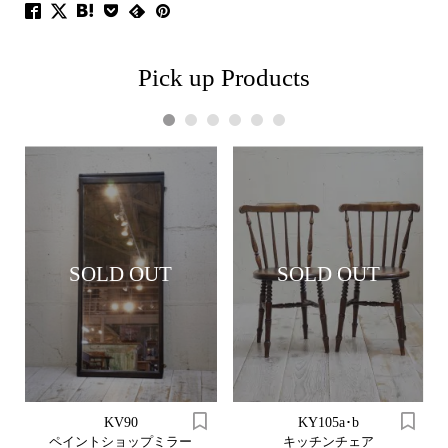
Pick up Products
1
2
3
4
5
6
SOLD OUT
SOLD OUT
KV90
KY105a･b
ペイントショップミラー
キッチンチェア