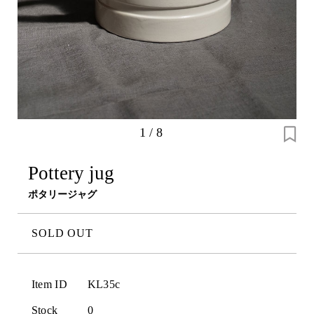
1
/
8
Pottery jug
ポタリージャグ
SOLD OUT
Item ID
KL35c
Stock
0