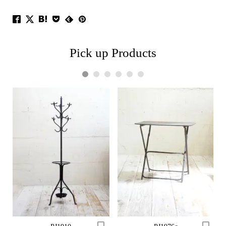
Pick up Products
1
2
3
4
5
6