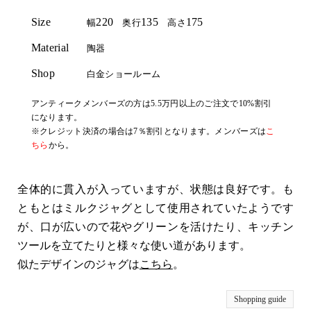
Size
220
135
175
幅
奥行
高さ
Material
陶器
Shop
白金ショールーム
アンティークメンバーズの方は5.5万円以上のご注文で10%割引
になります。
※クレジット決済の場合は7％割引となります。メンバーズは
こ
ちら
から。
全体的に貫入が入っていますが、状態は良好です。も
ともとはミルクジャグとして使用されていたようです
が、口が広いので花やグリーンを活けたり、キッチン
ツールを立てたりと様々な使い道があります。
似たデザインのジャグは
こちら
。
Shopping guide