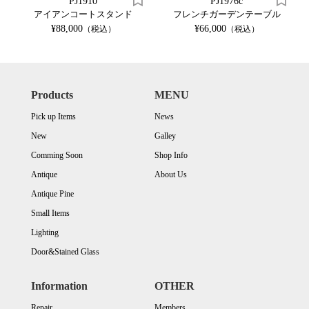
PJ1910
PJ1976c
アイアンコートスタンド
フレンチガーデンテーブル
¥88,000
¥66,000
（税込）
（税込）
Products
MENU
Pick up Items
News
New
Galley
Comming Soon
Shop Info
Antique
About Us
Antique Pine
Small Items
Lighting
Door&Stained Glass
Information
OTHER
Repair
Members