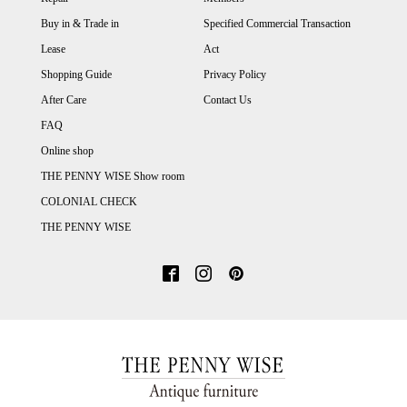
Buy in & Trade in
Specified Commercial Transaction
Lease
Act
Shopping Guide
Privacy Policy
After Care
Contact Us
FAQ
Online shop
THE PENNY WISE Show room
COLONIAL CHECK
THE PENNY WISE