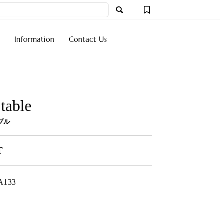
Information
Contact Us
table
ブル
T
A133