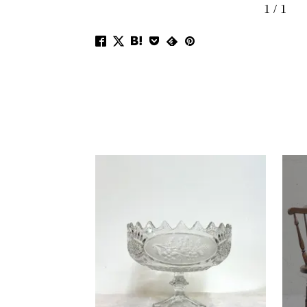
1
/
1