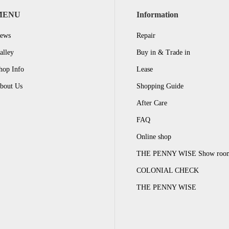
MENU
Information
ews
Repair
alley
Buy in & Trade in
hop Info
Lease
bout Us
Shopping Guide
After Care
FAQ
Online shop
THE PENNY WISE Show roo
COLONIAL CHECK
THE PENNY WISE