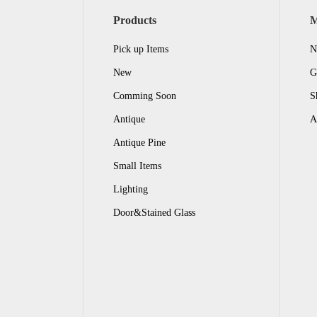
Products
Pick up Items
N
New
G
Comming Soon
S
Antique
A
Antique Pine
Small Items
Lighting
Door&Stained Glass