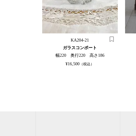
76c
KA204-21
デンテーブル
ガラスコンポート
00 高さ695
幅220 奥行220 高さ186
¥16,500
（税込）
（税込）