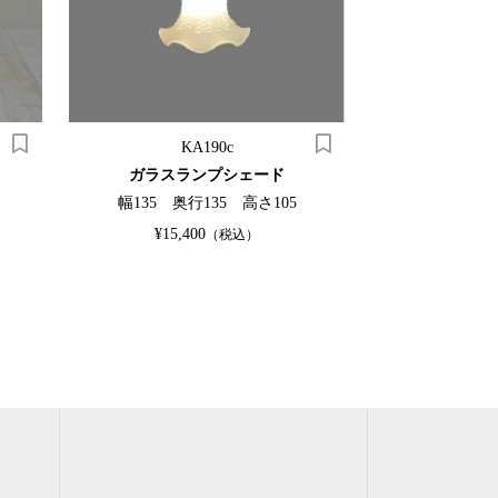
KA190c
K
ガラスランプシェード
オーク
幅135 奥行135 高さ105
幅1220 奥
¥15,400
SO
（税込）