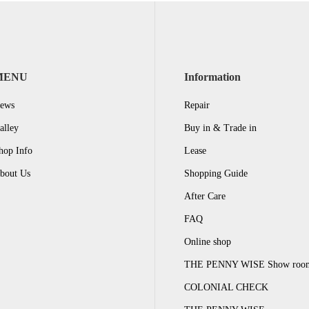
MENU
Information
ews
Repair
alley
Buy in & Trade in
hop Info
Lease
bout Us
Shopping Guide
After Care
FAQ
Online shop
THE PENNY WISE Show roo
COLONIAL CHECK