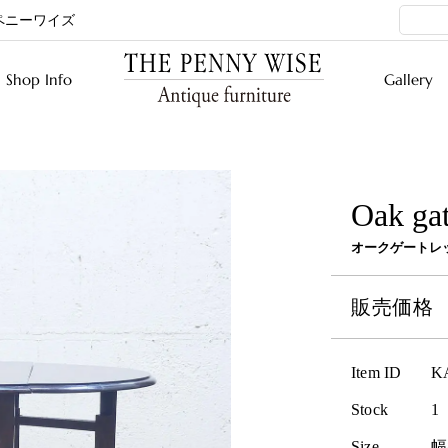
ペニーワイズ
Shop Info
Gallery
Oak gat
オークゲートレ
販売価
Item ID
K
Stock
1
Size
幅