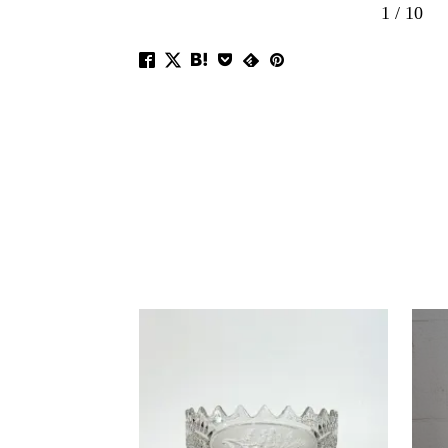
1
/
10