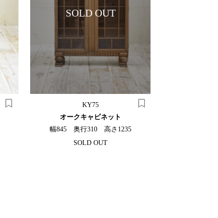
SOLD OUT
KY75
K
オークキャビネット
ガラスラ
幅845 奥行310 高さ1235
幅135 奥
SOLD OUT
¥15,4