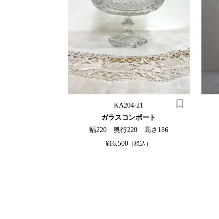
10
KA204-21
ニングテーブル
ガラスコンポート
40 高さ710
幅220 奥行220 高さ186
¥16,500
（税込）
（税込）