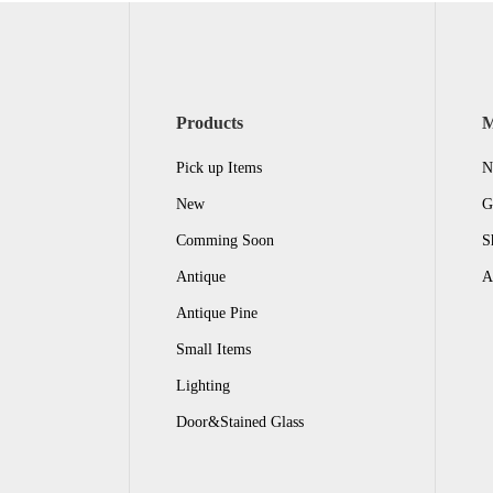
Products
Pick up Items
N
New
G
Comming Soon
S
Antique
A
Antique Pine
Small Items
Lighting
Door&Stained Glass