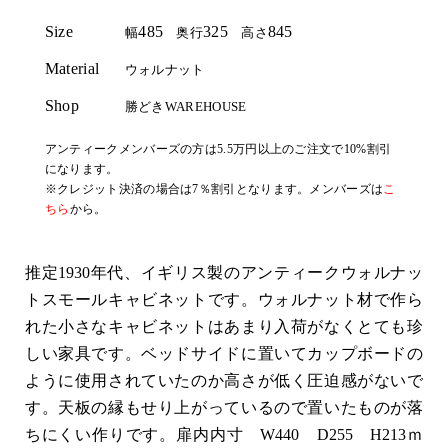
Size
485
325
845
幅
奥行
高さ
Material
ウォルナット
Shop
勝どきWAREHOUSE
アンティークメンバーズの方は5.5万円以上のご注文で10%割引
になります。
※クレジット決済の場合は7％割引となります。メンバーズは
こ
ちら
から。
推定1930年代、イギリス製のアンティークウォルナッ
トスモールキャビネットです。ウォルナット材で作ら
れた小さなキャビネットはあまり入荷がなくとても珍
しい家具です。ベッドサイドに置いてカップボードの
ように使用されていたのか高さが低く圧迫感がないで
す。天板の縁もせり上がっているので置いたものが落
ちにくい作りです。扉内内寸 W440 D255 H213ｍ