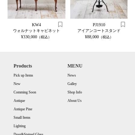
KW4
PJ1910
ウォルナットキャビネット
アイアンコートスタンド
¥330,000
¥88,000
（税込）
（税込）
Products
MENU
Pick up Items
News
New
Galley
Comming Soon
Shop Info
Antique
About Us
Antique Pine
Small Items
Lighting
Door&Stained Glass