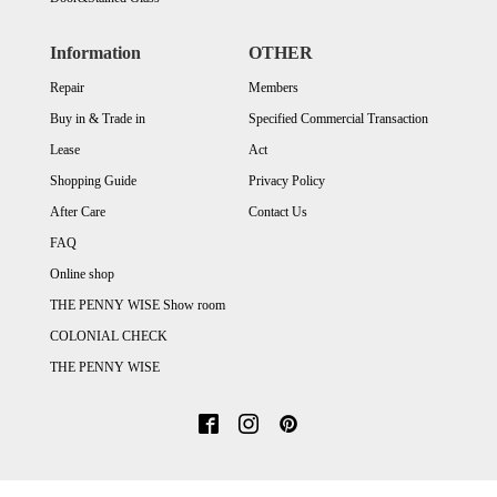
Information
OTHER
Repair
Members
Buy in & Trade in
Specified Commercial Transaction
Lease
Act
Shopping Guide
Privacy Policy
After Care
Contact Us
FAQ
Online shop
THE PENNY WISE Show room
COLONIAL CHECK
THE PENNY WISE