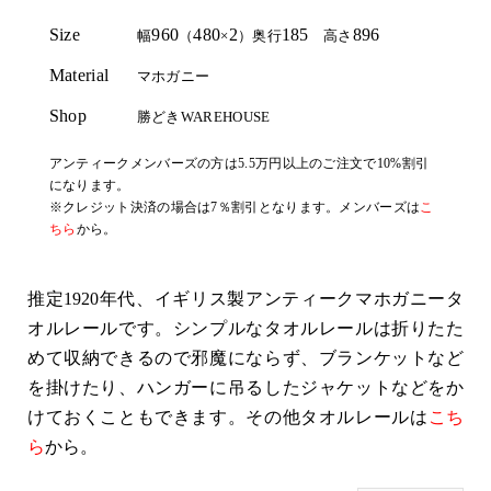
Size
960
480
2
185
896
幅
（
×
）奥行
高さ
Material
マホガニー
Shop
勝どきWAREHOUSE
アンティークメンバーズの方は5.5万円以上のご注文で10%割引
になります。
※クレジット決済の場合は7％割引となります。メンバーズは
こ
ちら
から。
推定1920年代、イギリス製アンティークマホガニータ
オルレールです。シンプルなタオルレールは折りたた
めて収納できるので邪魔にならず、ブランケットなど
を掛けたり、ハンガーに吊るしたジャケットなどをか
けておくこともできます。その他タオルレールは
こち
ら
から。