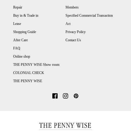
Repair
Members
Buy in & Trade in
Specified Commercial Transaction
Lease
Act
Shopping Guide
Privacy Policy
After Care
Contact Us
FAQ
Online shop
THE PENNY WISE Show room
COLONIAL CHECK
THE PENNY WISE