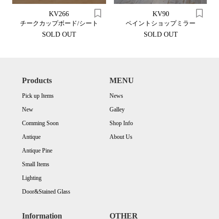
KV266
KV90
チークカップボード/シート
ペイントショップミラー
SOLD OUT
SOLD OUT
Products
MENU
Pick up Items
News
New
Galley
Comming Soon
Shop Info
Antique
About Us
Antique Pine
Small Items
Lighting
Door&Stained Glass
Information
OTHER