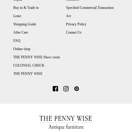
Buy in & Trade in
Specified Commercial Transaction
Lease
Act
Shopping Guide
Privacy Policy
After Care
Contact Us
FAQ
Online shop
THE PENNY WISE Show room
COLONIAL CHECK
THE PENNY WISE