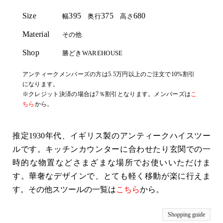
Size
395
375
680
幅
奥行
高さ
Material
その他
Shop
勝どきWAREHOUSE
アンティークメンバーズの方は5.5万円以上のご注文で10%割引
になります。
※クレジット決済の場合は7％割引となります。メンバーズは
こ
ちら
から。
推定1930年代、イギリス製のアンティークハイスツー
ルです。キッチンカウンターに合わせたり玄関での一
時的な物置などさまざまな場所でお使いいただけま
す。華奢なデザインで、とても軽く移動が楽に行えま
す。その他スツールの一覧は
こちら
から。
Shopping guide