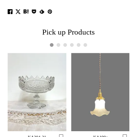
Pick up Products
1
2
3
4
5
6