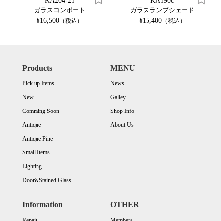
KA204-21
KA190c
ガラスコンポート
ガラスランプシェード
¥16,500
¥15,400
（税込）
（税込）
Products
MENU
Pick up Items
News
New
Galley
Comming Soon
Shop Info
Antique
About Us
Antique Pine
Small Items
Lighting
Door&Stained Glass
Information
OTHER
Repair
Members