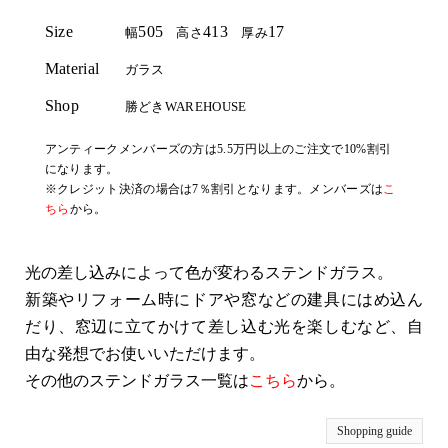
Size
505
413
17
幅
高さ
厚み
Material
ガラス
Shop
勝どきWAREHOUSE
アンティークメンバーズの方は5.5万円以上のご注文で10%割引
になります。
※クレジット決済の場合は7％割引となります。メンバーズは
こ
ちら
から。
光の差し込みによって色が変わるステンドガラス。
新築やリフォーム時にドアや窓などの建具にはめ込ん
だり、窓辺に立てかけて差し込む光を楽しむなど、自
由な発想でお使いいただけます。
その他のステンドガラス一覧は
こちら
から。
Shopping guide