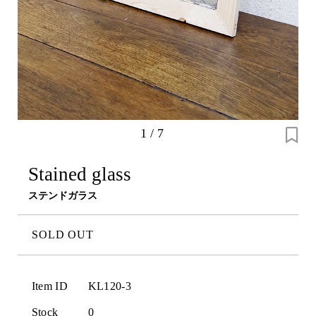
1
/
7
Stained glass
ステンドガラス
SOLD OUT
Item ID
KL120-3
Stock
0