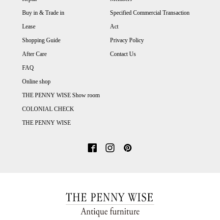
Buy in & Trade in
Specified Commercial Transaction
Lease
Act
Shopping Guide
Privacy Policy
After Care
Contact Us
FAQ
Online shop
THE PENNY WISE Show room
COLONIAL CHECK
THE PENNY WISE