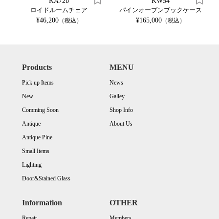
KA72b
KW54
ロイドルームチェア
パインオープンブックケース
¥46,200
¥165,000
（税込）
（税込）
Products
MENU
Pick up Items
News
New
Galley
Comming Soon
Shop Info
Antique
About Us
Antique Pine
Small Items
Lighting
Door&Stained Glass
Information
OTHER
Repair
Members