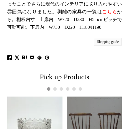
ったことでさらに現代のインテリアに取り入れやすい
雰囲気になりました。剥離の家具の一覧は
こちら
か
ら。棚板内寸 上扉内 W720 D230 H5.5cmピッチで
可動可能。下扉内 W730 D220 H180/H190
Shopping guide
Pick up Products
1
2
3
4
5
6