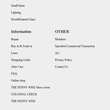
Small Items
Lighting
Door&Stained Glass
Information
OTHER
Repair
Members
Buy in & Trade in
Specified Commercial Transaction
Lease
Act
Shopping Guide
Privacy Policy
After Care
Contact Us
FAQ
Online shop
THE PENNY WISE Show room
COLONIAL CHECK
THE PENNY WISE