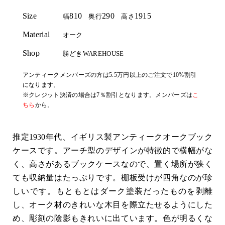
Size
810
290
1915
幅
奥行
高さ
Material
オーク
Shop
勝どきWAREHOUSE
アンティークメンバーズの方は5.5万円以上のご注文で10%割引
になります。
※クレジット決済の場合は7％割引となります。メンバーズは
こ
ちら
から。
推定1930年代、イギリス製アンティークオークブック
ケースです。アーチ型のデザインが特徴的で横幅がな
く、高さがあるブックケースなので、置く場所が狭く
ても収納量はたっぷりです。棚板受けが四角なのが珍
しいです。もともとはダーク塗装だったものを剥離
し、オーク材のきれいな木目を際立たせるようにした
め、彫刻の陰影もきれいに出ています。色が明るくな