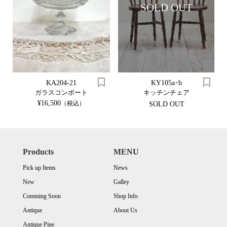
SOLD OUT
KA204-21
KY105a･b
ガラスコンポート
キッチンチェア
¥16,500
（税込）
SOLD OUT
Products
MENU
Pick up Items
News
New
Galley
Comming Soon
Shop Info
Antique
About Us
Antique Pine