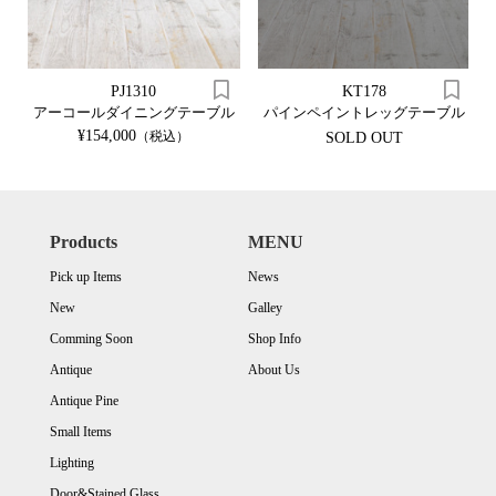
PJ1310
KT178
アーコールダイニングテーブル
パインペイントレッグテーブル
¥154,000
（税込）
SOLD OUT
Products
MENU
Pick up Items
News
New
Galley
Comming Soon
Shop Info
Antique
About Us
Antique Pine
Small Items
Lighting
Door&Stained Glass