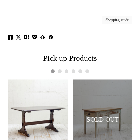
Shopping guide
Pick up Products
1
2
3
4
5
6
SOLD OUT