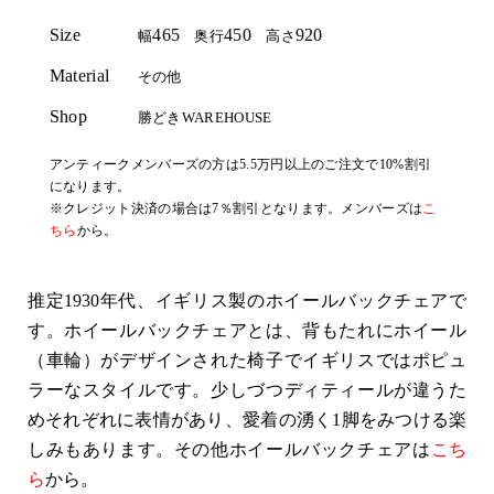
Size
465
450
920
幅
奥行
高さ
Material
その他
Shop
勝どきWAREHOUSE
アンティークメンバーズの方は5.5万円以上のご注文で10%割引
になります。
※クレジット決済の場合は7％割引となります。メンバーズは
こ
ちら
から。
推定1930年代、イギリス製のホイールバックチェアで
す。ホイールバックチェアとは、背もたれにホイール
（車輪）がデザインされた椅子でイギリスではポピュ
ラーなスタイルです。少しづつディティールが違うた
めそれぞれに表情があり、愛着の湧く1脚をみつける楽
しみもあります。その他
ホイールバックチェア
は
こち
ら
から。