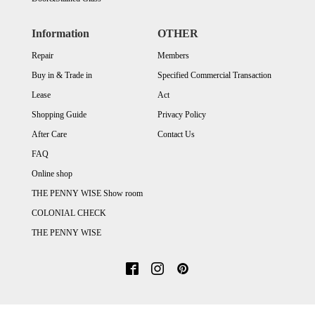
Information
OTHER
Repair
Members
Buy in & Trade in
Specified Commercial Transaction
Lease
Act
Shopping Guide
Privacy Policy
After Care
Contact Us
FAQ
Online shop
THE PENNY WISE Show room
COLONIAL CHECK
THE PENNY WISE