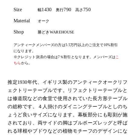
Size
1430
790
750
幅
奥行
高さ
Material
オーク
Shop
勝どきWAREHOUSE
アンティークメンバーズの方は5.5万円以上のご注文で10%割引
になります。
※クレジット決済の場合は7％割引となります。メンバーズは
こ
ちら
から。
推定1930年代、イギリス製のアンティークオークリフ
ェクトリーテーブルです。リフェクトリーテーブルと
は修道院などの食堂で使用されていた長方形テーブル
の総称です。４人掛けのダイニングテーブルとしのち
ょうど良いサイズになります。幕板部分にも彫刻が施
されており、両サイドの脚はブルボーズレッグと呼ば
れる球根やブドウなどの植物モチーフのデザインにな