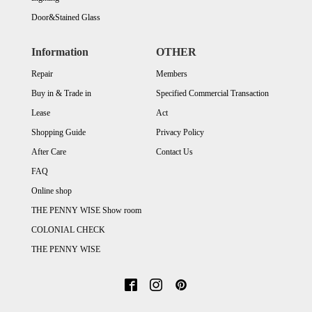
Door&Stained Glass
Information
OTHER
Repair
Members
Buy in & Trade in
Specified Commercial Transaction
Lease
Act
Shopping Guide
Privacy Policy
After Care
Contact Us
FAQ
Online shop
THE PENNY WISE Show room
COLONIAL CHECK
THE PENNY WISE