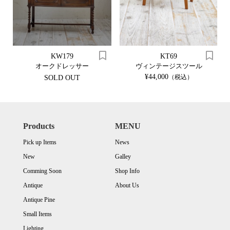
KW179
KT69
オークドレッサー
ヴィンテージスツール
¥44,000
（税込）
SOLD OUT
Products
MENU
Pick up Items
News
New
Galley
Comming Soon
Shop Info
Antique
About Us
Antique Pine
Small Items
Lighting