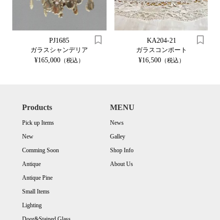
PJ1685
KA204-21
ガラスシャンデリア
ガラスコンポート
¥165,000
¥16,500
（税込）
（税込）
Products
MENU
Pick up Items
News
New
Galley
Comming Soon
Shop Info
Antique
About Us
Antique Pine
Small Items
Lighting
Door&Stained Glass