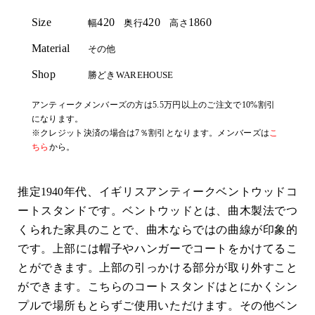
Size
420
420
1860
幅
奥行
高さ
Material
その他
Shop
勝どきWAREHOUSE
アンティークメンバーズの方は5.5万円以上のご注文で10%割引
になります。
※クレジット決済の場合は7％割引となります。メンバーズは
こ
ちら
から。
推定1940年代、イギリスアンティークベントウッドコ
ートスタンドです。ベントウッドとは、曲木製法でつ
くられた家具のことで、曲木ならではの曲線が印象的
です。上部には帽子やハンガーでコートをかけてるこ
とができます。上部の引っかける部分が取り外すこと
ができます。こちらのコートスタンドはとにかくシン
プルで場所もとらずご使用いただけます。その他ベン