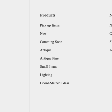
Products
Pick up Items
N
New
G
Comming Soon
S
Antique
A
Antique Pine
Small Items
Lighting
Door&Stained Glass