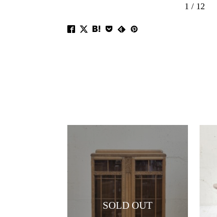
1
/
12
SOLD OUT