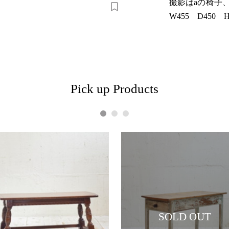
撮影はaの椅子
W455 D450 H
Pick up Products
1
2
3
SOLD OUT