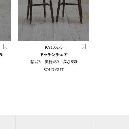
KY105a･b
ル
キッチンチェア
キャッ
幅475 奥行450 高さ830
幅440 奥
SOLD OUT
¥33,0