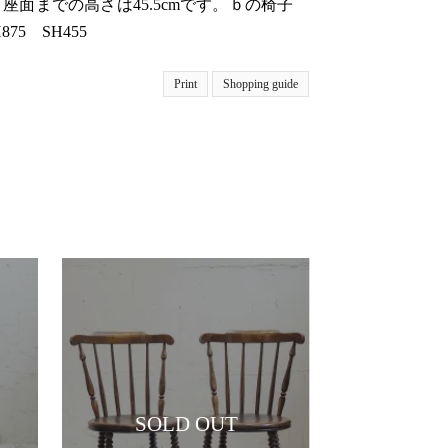
、座面までの高さは45.5cmです。ｂの椅子
875 SH455
Print
Shopping guide
SOLD OUT