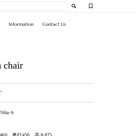
Information
Contact Us
 chair
T
T66a･b
460
奥行
450
高さ
875