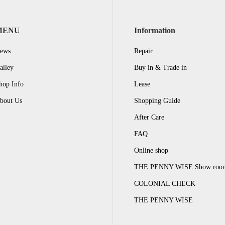
MENU
Information
ews
Repair
alley
Buy in & Trade in
hop Info
Lease
bout Us
Shopping Guide
After Care
FAQ
Online shop
THE PENNY WISE Show roo
COLONIAL CHECK
THE PENNY WISE