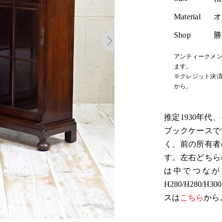
Material
オ
Shop
勝
アンティークメン
ます。
※クレジット決済
から。
推定1930年
ブックケースで
く、前の所有者
す。左右どちら
は中でつなが
H280/H280
スは
こちら
から