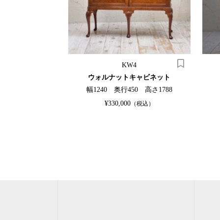
85
KW4
ンデリア
ウォルナットキャビネット
50 高さ530
幅1240 奥行450 高さ1788
¥330,000
（税込）
（税込）