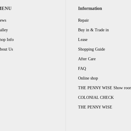
MENU
Information
ews
Repair
alley
Buy in & Trade in
hop Info
Lease
bout Us
Shopping Guide
After Care
FAQ
Online shop
THE PENNY WISE Show roo
COLONIAL CHECK
THE PENNY WISE