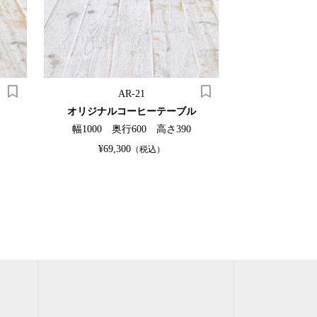
AR-21
K
オリジナルコーヒーテーブル
オーク
幅1000 奥行600 高さ390
幅1220 奥
¥69,300
SO
（税込）