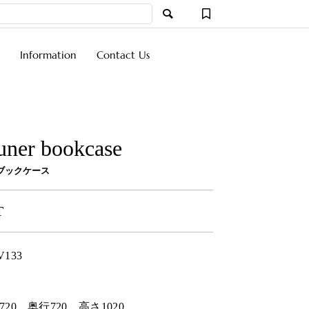
Information
Contact Us
uner bookcase
ブックケース
T
V133
720
奥行
720
高さ
1020