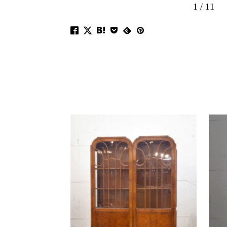
1
/
11