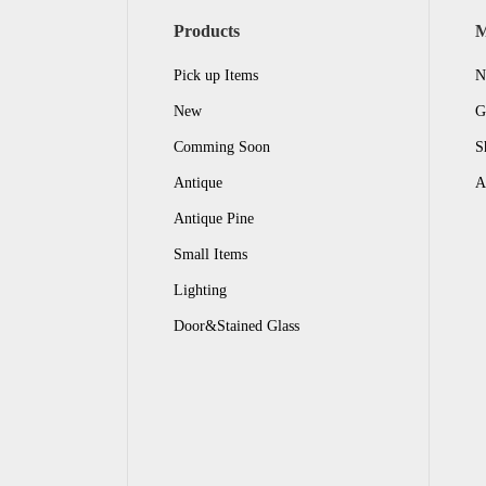
Products
Pick up Items
N
New
G
Comming Soon
S
Antique
A
Antique Pine
Small Items
Lighting
Door&Stained Glass