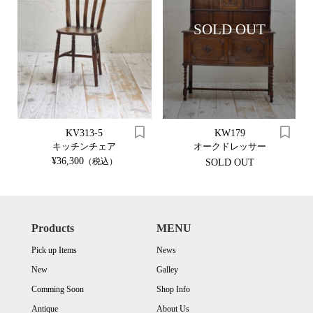
SOLD OUT
KV313-5
KW179
キッチンチェア
オークドレッサー
¥36,300
（税込）
SOLD OUT
Products
MENU
Pick up Items
News
New
Galley
Comming Soon
Shop Info
Antique
About Us