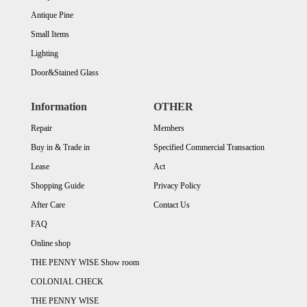
Antique Pine
Small Items
Lighting
Door&Stained Glass
Information
OTHER
Repair
Members
Buy in & Trade in
Specified Commercial Transaction
Lease
Act
Shopping Guide
Privacy Policy
After Care
Contact Us
FAQ
Online shop
THE PENNY WISE Show room
COLONIAL CHECK
THE PENNY WISE