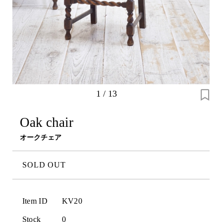
1
/
13
Oak chair
オークチェア
SOLD OUT
Item ID
KV20
Stock
0