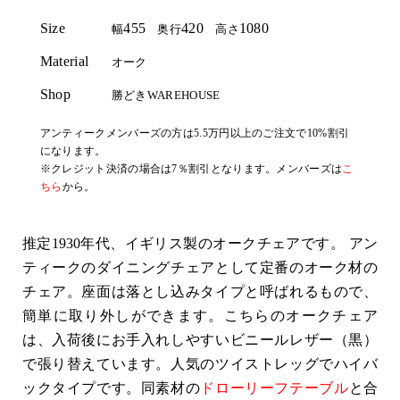
Size
455
420
1080
幅
奥行
高さ
Material
オーク
Shop
勝どきWAREHOUSE
アンティークメンバーズの方は5.5万円以上のご注文で10%割引
になります。
※クレジット決済の場合は7％割引となります。メンバーズは
こ
ちら
から。
推定1930年代、イギリス製のオークチェアです。 アン
ティークのダイニングチェアとして定番のオーク材の
チェア。座面は落とし込みタイプと呼ばれるもので、
簡単に取り外しができます。こちらのオークチェア
は、入荷後にお手入れしやすいビニールレザー（黒）
で張り替えています。人気のツイストレッグでハイバ
ックタイプです。同素材の
ドローリーフテーブル
と合