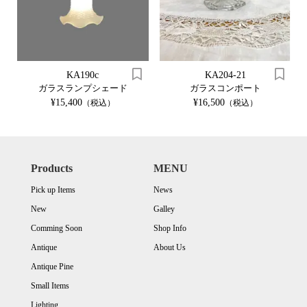
KA190c
KA204-21
ガラスランプシェード
ガラスコンポート
¥15,400
¥16,500
（税込）
（税込）
Products
MENU
Pick up Items
News
New
Galley
Comming Soon
Shop Info
Antique
About Us
Antique Pine
Small Items
Lighting