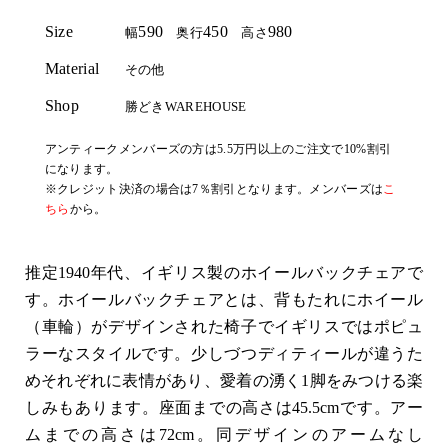
Size
590
450
980
幅
奥行
高さ
Material
その他
Shop
勝どきWAREHOUSE
アンティークメンバーズの方は5.5万円以上のご注文で10%割引
になります。
※クレジット決済の場合は7％割引となります。メンバーズは
こ
ちら
から。
推定1940年代、イギリス製のホイールバックチェアで
す。ホイールバックチェアとは、背もたれにホイール
（車輪）がデザインされた椅子でイギリスではポピュ
ラーなスタイルです。少しづつディティールが違うた
めそれぞれに表情があり、愛着の湧く1脚をみつける楽
しみもあります。座面までの高さは45.5cmです。アー
ムまでの高さは72cm。同デザインのアームなし