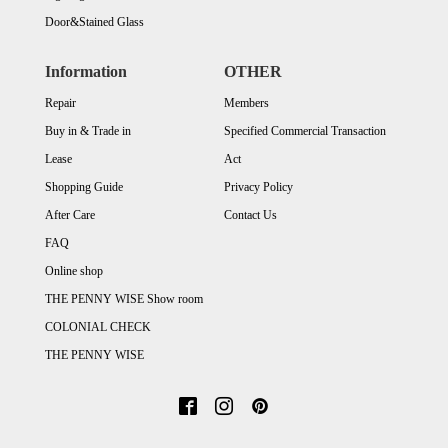
Door&Stained Glass
Information
OTHER
Repair
Members
Buy in & Trade in
Specified Commercial Transaction
Lease
Act
Shopping Guide
Privacy Policy
After Care
Contact Us
FAQ
Online shop
THE PENNY WISE Show room
COLONIAL CHECK
THE PENNY WISE