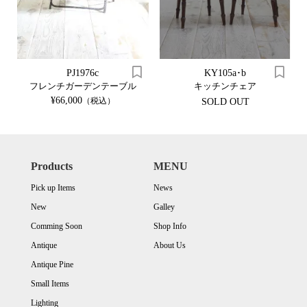
PJ1976c
KY105a･b
フレンチガーデンテーブル
キッチンチェア
¥66,000
（税込）
SOLD OUT
Products
MENU
Pick up Items
News
New
Galley
Comming Soon
Shop Info
Antique
About Us
Antique Pine
Small Items
Lighting