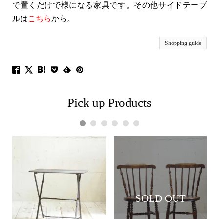
で置くだけで様になる家具です。その他サイドテーブ
ルは
こちら
から。
Shopping guide
Pick up Products
1
2
3
4
5
6
SOLD OUT