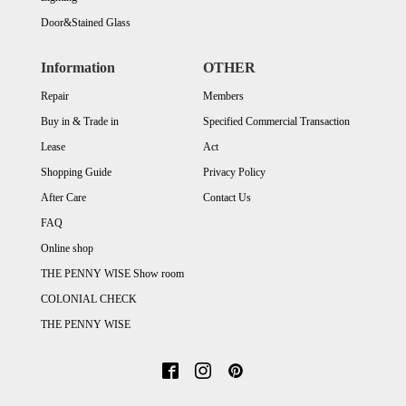
Door&Stained Glass
Information
OTHER
Repair
Members
Buy in & Trade in
Specified Commercial Transaction
Lease
Act
Shopping Guide
Privacy Policy
After Care
Contact Us
FAQ
Online shop
THE PENNY WISE Show room
COLONIAL CHECK
THE PENNY WISE