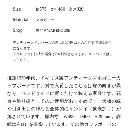
Size
575
460
820
幅
奥行
高さ
Material
マホガニー
Shop
勝どきWAREHOUSE
アンティークメンバーズの方は5.5万円以上のご注文で10%割引
になります。
※クレジット決済の場合は7％割引となります。メンバーズは
こ
ちら
から。
推定1930年代、イギリス製アンティークマホガニーカ
ップボードです。対で入荷したこちらは扉の向きが異
なり、ベッドサイドに置くだけで映える家具です。花
台や飾り棚としてのご使用がおすすめです。天板の縁
や引き出しの縁など全体的にインレイ（象嵌加工）が
施されています。扉内寸 W490 D400 H295mm。詳
細は右(a）を撮影しています。その他カップボードの一