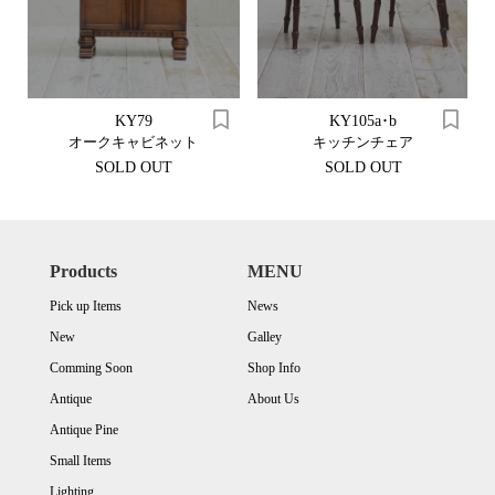
KY79
KY105a･b
オークキャビネット
キッチンチェア
SOLD OUT
SOLD OUT
Products
MENU
Pick up Items
News
New
Galley
Comming Soon
Shop Info
Antique
About Us
Antique Pine
Small Items
Lighting