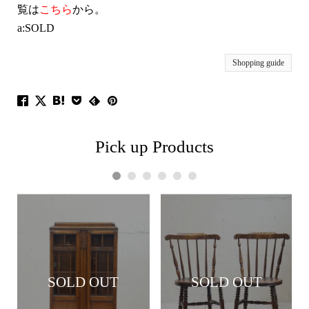
覧は
こちら
から。
a:SOLD
Shopping guide
Pick up Products
1
2
3
4
5
6
SOLD OUT
SOLD OUT