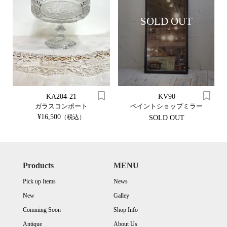
SOLD OUT
KA204-21
KV90
ガラスコンポート
ペイントショップミラー
¥16,500
（税込）
SOLD OUT
Products
MENU
Pick up Items
News
New
Galley
Comming Soon
Shop Info
Antique
About Us