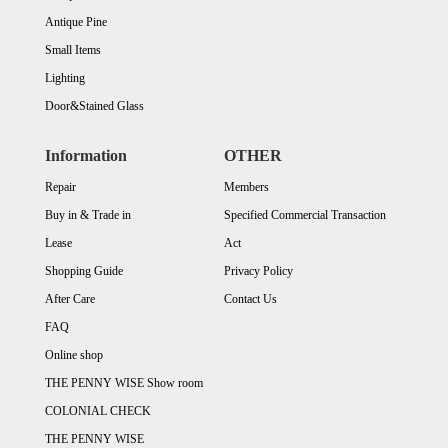
Antique Pine
Small Items
Lighting
Door&Stained Glass
Information
OTHER
Repair
Members
Buy in & Trade in
Specified Commercial Transaction
Lease
Act
Shopping Guide
Privacy Policy
After Care
Contact Us
FAQ
Online shop
THE PENNY WISE Show room
COLONIAL CHECK
THE PENNY WISE