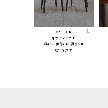
10
KY105a･b
ニングテーブル
キッチンチェア
40 高さ710
幅475 奥行450 高さ830
SOLD OUT
（税込）