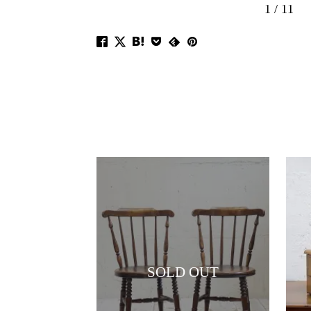
1
/
11
SOLD OUT