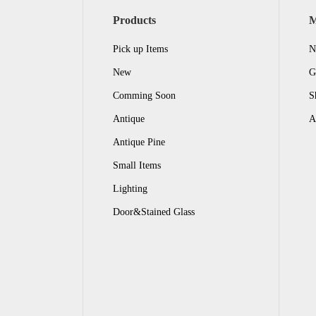
Products
Pick up Items
N
New
G
Comming Soon
S
Antique
A
Antique Pine
Small Items
Lighting
Door&Stained Glass