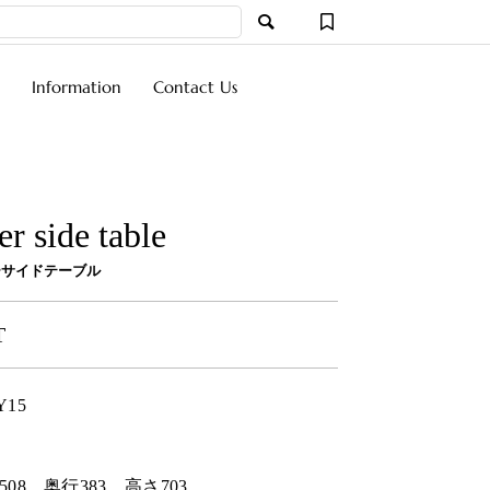
Information
Contact Us
er side table
ーサイドテーブル
T
Y15
508
奥行
383
高さ
703