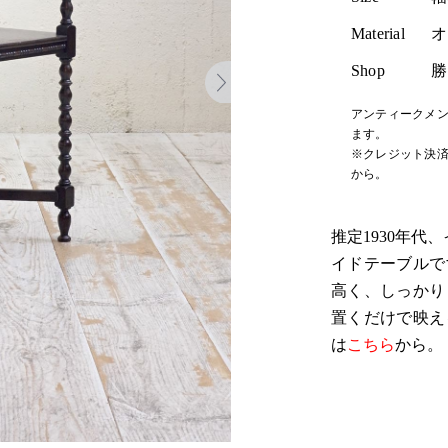
Material
オ
Shop
勝
アンティークメン
ます。
※クレジット決済
から。
推定1930年
イドテーブルで
高く、しっかり
置くだけで映え
は
こちら
から。