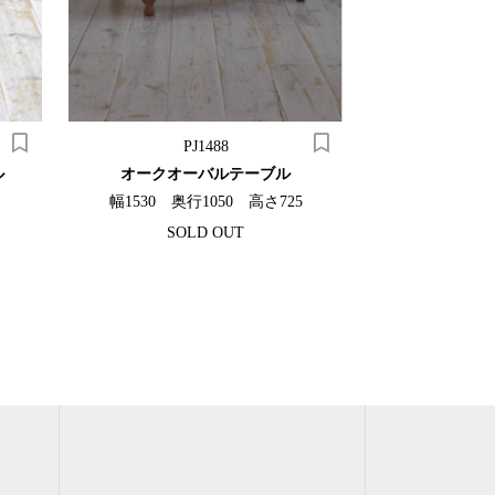
PJ1488
ル
オークオーバルテーブル
ウォルナッ
幅1530 奥行1050 高さ725
幅1240 奥
SOLD OUT
¥330,