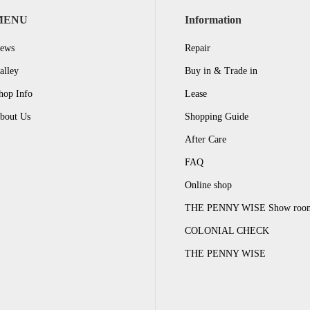
MENU
Information
ews
Repair
alley
Buy in & Trade in
hop Info
Lease
bout Us
Shopping Guide
After Care
FAQ
Online shop
THE PENNY WISE Show roo
COLONIAL CHECK
THE PENNY WISE