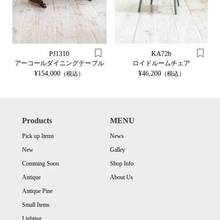
PJ1310
KA72b
アーコールダイニングテーブル
ロイドルームチェア
¥154,000
¥46,200
（税込）
（税込）
Products
MENU
Pick up Items
News
New
Galley
Comming Soon
Shop Info
Antique
About Us
Antique Pine
Small Items
Lighting