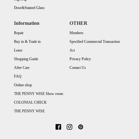
Door&Stained Glass
Information
OTHER
Repair
Members
Buy in & Trade in
Specified Commercial Transaction
Lease
Act
Shopping Guide
Privacy Policy
After Care
Contact Us
FAQ
Online shop
THE PENNY WISE Show room
COLONIAL CHECK
THE PENNY WISE