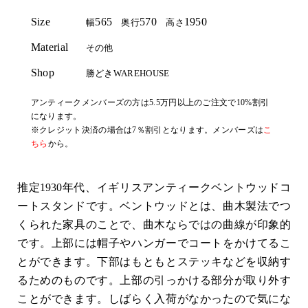
Size
565
570
1950
幅
奥行
高さ
Material
その他
Shop
勝どきWAREHOUSE
アンティークメンバーズの方は5.5万円以上のご注文で10%割引
になります。
※クレジット決済の場合は7％割引となります。メンバーズは
こ
ちら
から。
推定1930年代、イギリスアンティークベントウッドコ
ートスタンドです。ベントウッドとは、曲木製法でつ
くられた家具のことで、曲木ならではの曲線が印象的
です。上部には帽子やハンガーでコートをかけてるこ
とができます。下部はもともとステッキなどを収納す
るためのものです。上部の引っかける部分が取り外す
ことができます。しばらく入荷がなかったので気にな