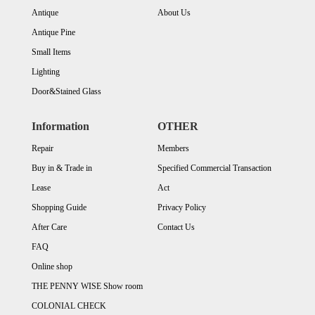
Antique
About Us
Antique Pine
Small Items
Lighting
Door&Stained Glass
Information
OTHER
Repair
Members
Buy in & Trade in
Specified Commercial Transaction
Lease
Act
Shopping Guide
Privacy Policy
After Care
Contact Us
FAQ
Online shop
THE PENNY WISE Show room
COLONIAL CHECK